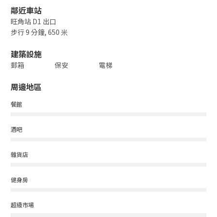
鄰近車站
旺角站 D1 出口
步行 9 分鐘, 650 米
建築設施
郵箱
保安
電梯
周邊地區
餐館
酒吧
雜貨店
健身房
超級市場