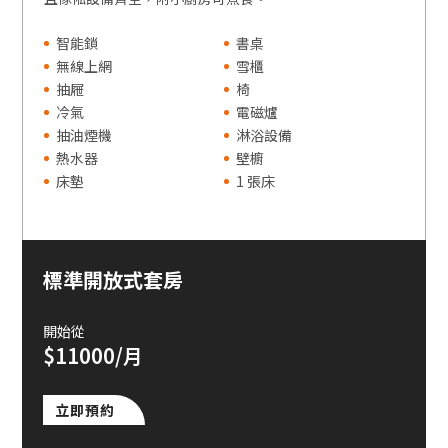
智能鎖
書桌
無線上網
雪櫃
抽屜
椅
冷氣
電磁爐
抽油煙機
淋浴設備
熱水器
壁櫥
床墊
1 張床
標準開放式套房
開始從
$11000/月
立即預約