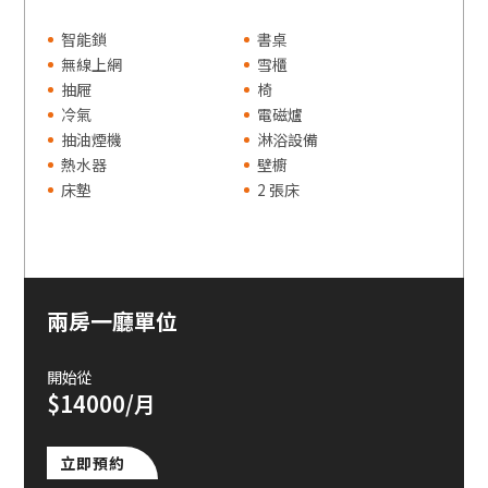
智能鎖
書桌
無線上網
雪櫃
抽屜
椅
冷氣
電磁爐
抽油煙機
淋浴設備
熱水器
壁櫥
床墊
2 張床
兩房一廳單位
開始從
$14000/月
立即預約