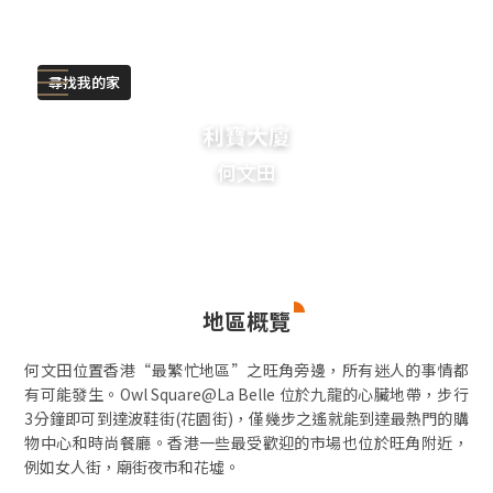
尋找我的家
利寶大廈
何文田
地區概覽
何文田位置香港“最繁忙地區”之旺角旁邊，所有迷人的事情都
有可能發生。Owl
Square@La
Belle 位於九龍的心臟地帶，步行
3分鐘即可到達波鞋街(花園街)，僅幾步之遙就能到達最熱門的購
物中心和時尚餐廳。香港一些最受歡迎的市場也位於旺角附近，
例如女人街，廟街夜市和花墟。