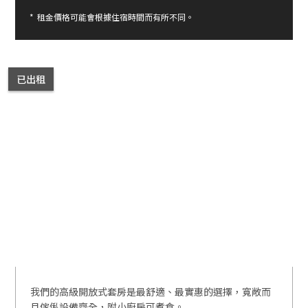
*
租金價格可能會根據住宿時間而有所不同。
已出租
我們的高級開放式套房是最舒適、最實惠的選擇，寬敞而
且傢俬設備齊全，附小廚房可煮食。