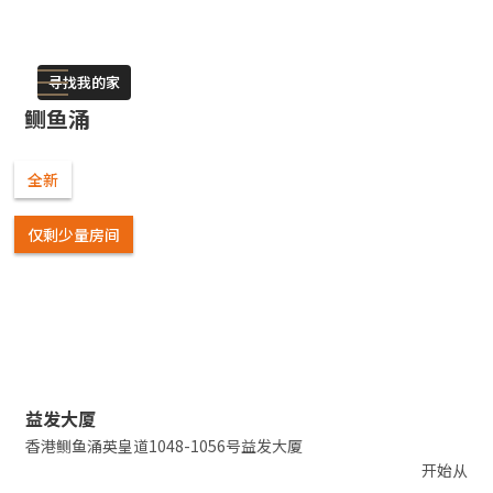
寻找我的家
鲗鱼涌
全新
仅剩少量房间
Slide 2 of 6.
益发大厦
香港鲗鱼涌英皇道1048-1056号益发大厦
开始从