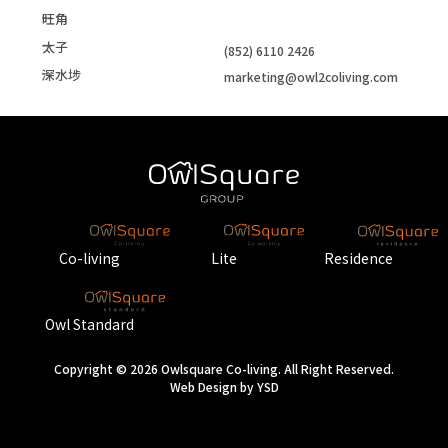
旺角
太子
(852) 6110 2426
深水埗
marketing@owl2coliving.com
Co-living
Lite
Residence
Owl Standard
Copyright © 2026 Owlsquare Co-living. All Right Reserved.
Web Design
by YSD