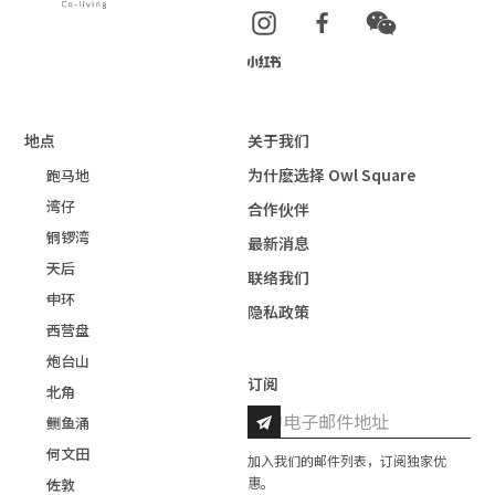
地点
关于我们
为什麽选择 Owl Square
跑马地
湾仔
合作伙伴
铜锣湾
最新消息
天后
联络我们
中环
隐私政策
西营盘
炮台山
订阅
北角
鲗鱼涌
何文田
加入我们的邮件列表，订阅独家优
惠。
佐敦