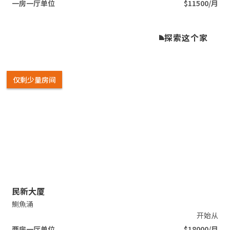
一房一厅单位
$11500/月
探索这个家
仅剩少量房间
Slide 2 of 4.
民新大厦
鰂魚涌
开始从
两房一厅单位
$18000/月