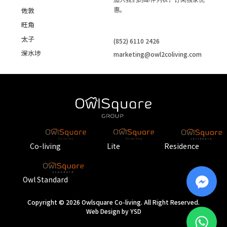
惠。
佐敦
旺角
太子
(852) 6110 2426
深水埗
marketing@owl2coliving.com
Co-living
Lite
Residence
Owl Standard
Copyright © 2026 Owlsquare Co-living. All Right Reserved.
Web Design
by YSD