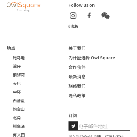
Follow us on
地点
关于我们
为什麽选择 Owl Square
跑马地
湾仔
合作伙伴
铜锣湾
最新消息
天后
联络我们
中环
隐私政策
西营盘
炮台山
订阅
北角
鲗鱼涌
何文田
加入我们的邮件列表，订阅独家优