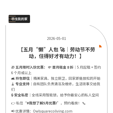
寻找我的家
2026-05-01
【五月“懒”人包 🚀｜劳动节不劳
动，住得好才有动力！】
🎁
五月限时入伙优惠：
💸
首月租金 8 折
｜5 月起租 + 签约
6 个月或以上
🛋️
拎包即住
｜精美家具、独立厨卫，回家即是放松的开始
🧹
专业支持
｜自有团队负责清洁及维修，生活琐事交给我
们
🔒
安全私密
｜全线采用智能锁，给予你最安心的私人空间
👉 私信“
#我想了解5月优惠!
”，预约看房！ 📞
📢 优惠详情：Owlsquarecoliving.com